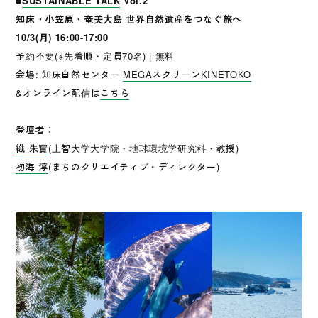
■
SUSTAINABLE TALK
Vol.2
知床・小笠原・奄美大島 世界自然遺産をつなぐ旅へ
10/3(月) 16:00-17:00
予約不要(※先着順・定員70名) | 無料
会場: 知床自然センター
MEGAスクリーンKINETOKO
&オンライン配信は
こちら
登壇者：
織 朱實
(上智大学大学院・地球環境学研究科・教授)
初海 淳
(まちのクリエイティブ・ディレクター)